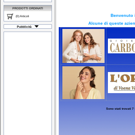
PRODOTTI ORDINATI
Benvenuto i
(0) Articoli
Alcune di queste azien
Pubblicità