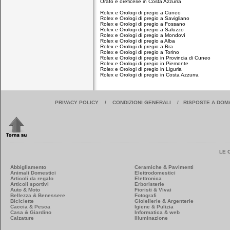
Orafo e oreficerie in Costa Azzurra
Rolex e Orologi di pregio a Cuneo
Rolex e Orologi di pregio a Savigliano
Rolex e Orologi di pregio a Fossano
Rolex e Orologi di pregio a Saluzzo
Rolex e Orologi di pregio a Mondovì
Rolex e Orologi di pregio a Alba
Rolex e Orologi di pregio a Bra
Rolex e Orologi di pregio a Torino
Rolex e Orologi di pregio in Provincia di Cuneo
Rolex e Orologi di pregio in Piemonte
Rolex e Orologi di pregio in Liguria
Rolex e Orologi di pregio in Costa Azzurra
PRIVACY POLICY
/
CONDIZIONI GENERALI
/
RISPOSTE A DOM
LE 
Abbigliamento
Ceramiche & Pavimenti
Animali Domestici
Elettrodomestici
Articoli da regalo
Elettronica
Articoli sportivi
Erboristerie
Auto & Moto
Fioristi & Vivai
Bellezza & Benessere
Fotografi
Biciclette
Gioiellerie & Argenterie
Caccia & Pesca
Igiene & Pulizia
Casa & Giardino
Informatica & web
Calzature
Illuminazione