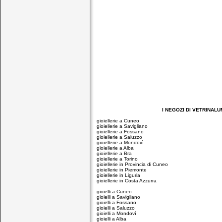
I NEGOZI DI VETRINALUMIN
gioiellerie a Cuneo
gioiellerie a Savigliano
gioiellerie a Fossano
gioiellerie a Saluzzo
gioiellerie a Mondovì
gioiellerie a Alba
gioiellerie a Bra
gioiellerie a Torino
gioiellerie in Provincia di Cuneo
gioiellerie in Piemonte
gioiellerie in Liguria
gioiellerie in Costa Azzurra
gioielli a Cuneo
gioielli a Savigliano
gioielli a Fossano
gioielli a Saluzzo
gioielli a Mondovì
gioielli a Alba