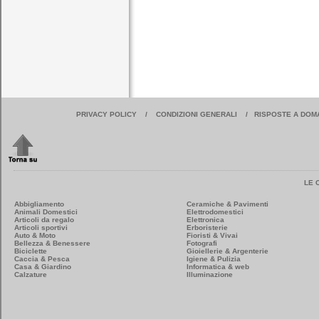
PRIVACY POLICY
/
CONDIZIONI GENERALI
/
RISPOSTE A DOM
LE 
Abbigliamento
Ceramiche & Pavimenti
Animali Domestici
Elettrodomestici
Articoli da regalo
Elettronica
Articoli sportivi
Erboristerie
Auto & Moto
Fioristi & Vivai
Bellezza & Benessere
Fotografi
Biciclette
Gioiellerie & Argenterie
Caccia & Pesca
Igiene & Pulizia
Casa & Giardino
Informatica & web
Calzature
Illuminazione