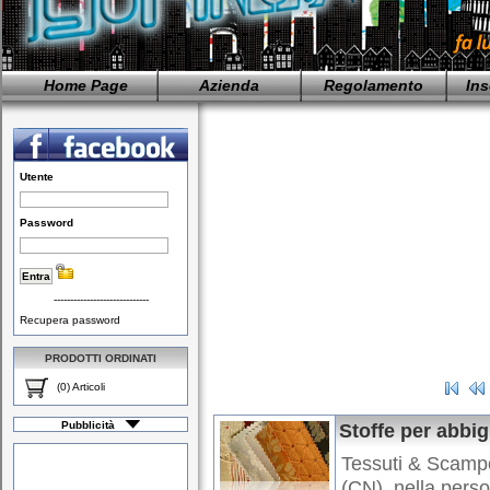
Home Page
Azienda
Regolamento
Ins
Utente
Password
-----------------------------
Recupera password
PRODOTTI ORDINATI
(0) Articoli
Pubblicità
Stoffe per abbi
Tessuti & Scampo
(CN), nella perso