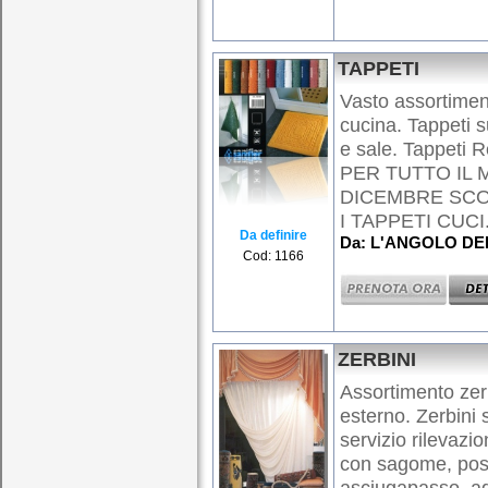
TAPPETI
Vasto assortimen
cucina. Tappeti 
e sale. Tappeti 
PER TUTTO IL
DICEMBRE SCO
I TAPPETI CUCI.
Da definire
Da: L'ANGOLO DE
Cod: 1166
ZERBINI
Assortimento zer
esterno. Zerbini
servizio rilevazi
con sagome, posa
asciugapasso, ag