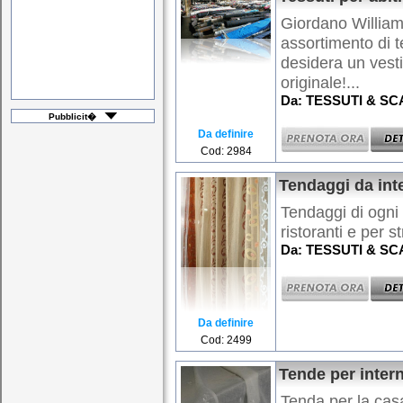
Giordano William
assortimento di te
desidera un vest
originale!...
Da: TESSUTI & SCA
Pubblicit�
Da definire
Cod: 2984
Tendaggi da int
Tendaggi di ogni 
ristoranti e per st
Da: TESSUTI & SCA
Da definire
Cod: 2499
Tende per inter
Tenda per la casa