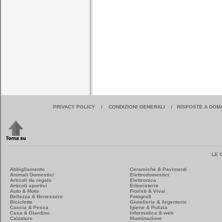
PRIVACY POLICY
/
CONDIZIONI GENERALI
/
RISPOSTE A DOM
LE 
Abbigliamento
Ceramiche & Pavimenti
Animali Domestici
Elettrodomestici
Articoli da regalo
Elettronica
Articoli sportivi
Erboristerie
Auto & Moto
Fioristi & Vivai
Bellezza & Benessere
Fotografi
Biciclette
Gioiellerie & Argenterie
Caccia & Pesca
Igiene & Pulizia
Casa & Giardino
Informatica & web
Calzature
Illuminazione