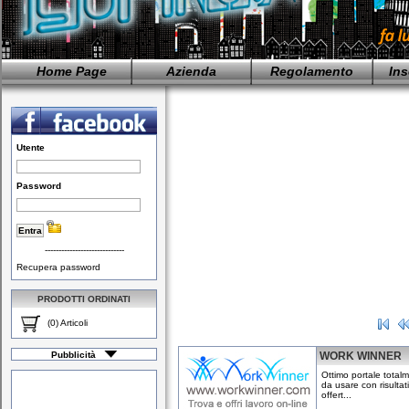
Home Page
Azienda
Regolamento
Ins
Utente
Password
-----------------------------
Recupera password
PRODOTTI ORDINATI
(0) Articoli
Pubblicità
WORK WINNER
Ottimo portale totalm
da usare con risulta
offert...