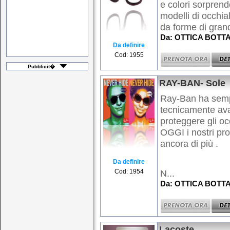
e colori sorprend
modelli di occhial
da forme di grand
Da: OTTICA BOTTAR
Da definire
Cod: 1955
Pubblicit�
RAY-BAN- Sole
Ray-Ban ha sempre
tecnicamente ava
proteggere gli oc
OGGI i nostri pro
ancora di più .
Da definire
Cod: 1954
N...
Da: OTTICA BOTTAR
Lacoste