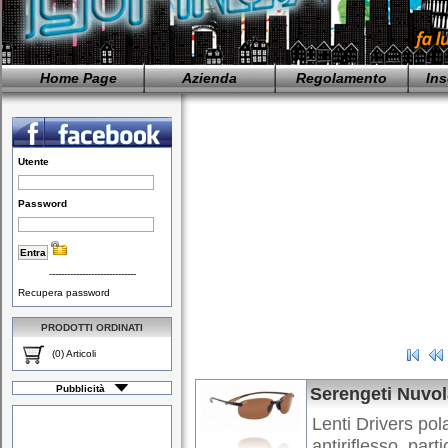
Home Page
Azienda
Regolamento
Ins
Utente
Password
-----------------------------
Recupera password
PRODOTTI ORDINATI
(0) Articoli
Pubblicità
Serengeti Nuvol
Lenti Drivers pol
antiriflesso, part