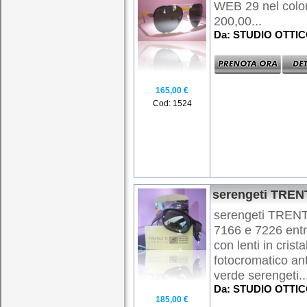
WEB 29 nel colore
200,00...
Da: STUDIO OTTI
165,00 €
Cod: 1524
serengeti TRE
serengeti TRENTO
7166 e 7226 ent
con lenti in crist
fotocromatico anti
verde serengeti..
Da: STUDIO OTTI
185,00 €