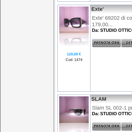
Exte'
Exte' 69202 di col
179,00...
Da: STUDIO OTTI
120,00 €
Cod: 1474
SLAM
Slam SL 002-1 pre
Da: STUDIO OTTI