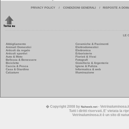
PRIVACY POLICY
/
CONDIZIONI GENERALI
/
RISPOSTE A DOM
LE 
Abbigliamento
Ceramiche & Pavimenti
Animali Domestici
Elettrodomestici
Articoli da regalo
Elettronica
Articoli sportivi
Erboristerie
Auto & Moto
Fioristi & Vivai
Bellezza & Benessere
Fotografi
Biciclette
Gioiellerie & Argenterie
Caccia & Pesca
Igiene & Pulizia
Casa & Giardino
Informatica & web
Calzature
Illuminazione
� Copyright 2008 by
- Vetrinaluminosa.i
Nahweb.net
Tutti i diritti riservati. E' vietata la 
Vetrinaluminosa.it è un sito di nat