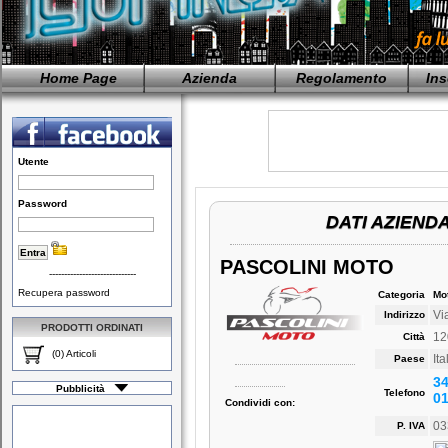
Home Page
Azienda
Regolamento
Ins
Utente
Password
DATI AZIEND
PASCOLINI MOTO
-----------------------------
Recupera password
Categoria
Mo
Vi
Indirizzo
PRODOTTI ORDINATI
12
Città
(0) Articoli
Ita
Paese
34
Pubblicità
Telefono
0
Condividi con:
03
P. IVA