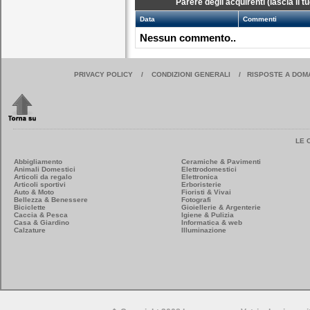
Parere degli acquirenti (lascia il 
Data
Commenti
Nessun commento..
PRIVACY POLICY
/
CONDIZIONI GENERALI
/
RISPOSTE A DOM
LE 
Abbigliamento
Ceramiche & Pavimenti
Animali Domestici
Elettrodomestici
Articoli da regalo
Elettronica
Articoli sportivi
Erboristerie
Auto & Moto
Fioristi & Vivai
Bellezza & Benessere
Fotografi
Biciclette
Gioiellerie & Argenterie
Caccia & Pesca
Igiene & Pulizia
Casa & Giardino
Informatica & web
Calzature
Illuminazione