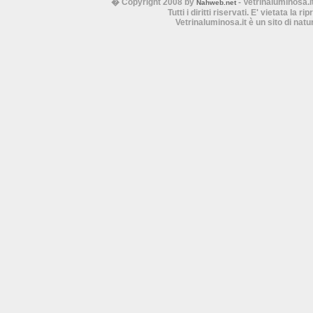
� Copyright 2008 by
- Vetrinaluminosa.i
Nahweb.net
Tutti i diritti riservati. E' vietata la 
Vetrinaluminosa.it è un sito di nat