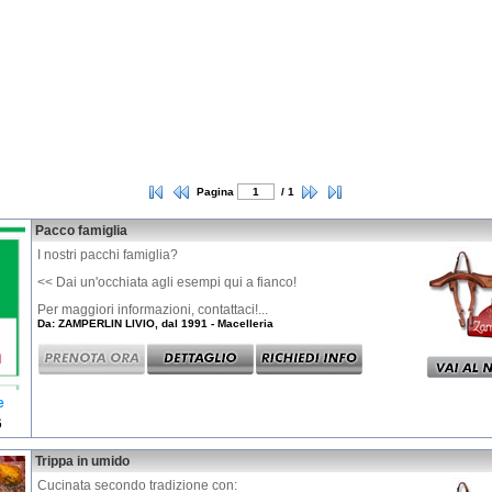
Pagina
/ 1
Pacco famiglia
I nostri pacchi famiglia?
<< Dai un'occhiata agli esempi qui a fianco!
Per maggiori informazioni, contattaci!...
Da: ZAMPERLIN LIVIO, dal 1991 - Macelleria
e
6
Trippa in umido
Cucinata secondo tradizione con: