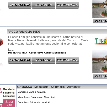
3
PACCO FAMIGLIA 10KG
Il Pacco Famiglia consiste in una scorta di carne bovina di
Razza Piemontese etichettata e garantita dal Consorzio Coalvi
suddivisa per tagli singolarmente sezionati e confezionati.
La ...
Da: TERRA VIVA - Cooperativa Agricola Buschese
2
CAMOSSO - Macelleria - Salumeria - Alimentari
Camosso Carlo e Claudia.
Macelleria - Salumeria - Alimentari
Compiamo 20 anni di attività!