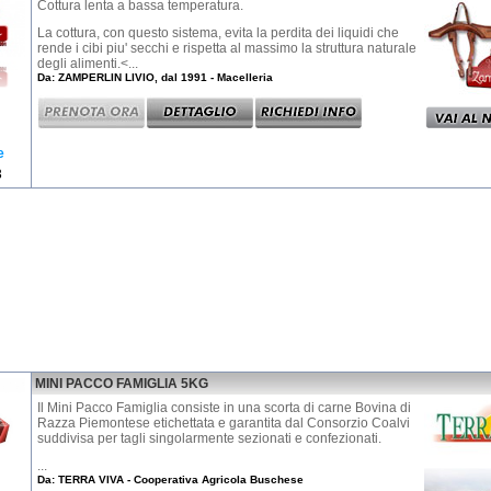
Cottura lenta a bassa temperatura.
La cottura, con questo sistema, evita la perdita dei liquidi che
rende i cibi piu' secchi e rispetta al massimo la struttura naturale
degli alimenti.<...
Da: ZAMPERLIN LIVIO, dal 1991 - Macelleria
e
3
MINI PACCO FAMIGLIA 5KG
Il Mini Pacco Famiglia consiste in una scorta di carne Bovina di
Razza Piemontese etichettata e garantita dal Consorzio Coalvi
suddivisa per tagli singolarmente sezionati e confezionati.
...
Da: TERRA VIVA - Cooperativa Agricola Buschese