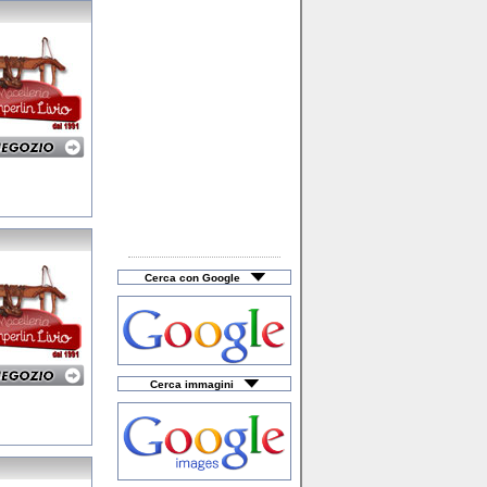
Taxi & Noleggio
Telefonia / Cellulari
Tessuti & Tendaggi
Tipografia & Stampa
Trattamento Acque
Turismo & Viaggi
Veicoli Commerciali
Cerca con Google
Cerca immagini