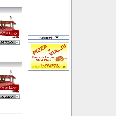
Idee Regalo
Igiene & Pulizia
Illuminazione
Immobili & Proprietà
Impianti Elettrici
Infissi & Serramenti
Informatica & Web
Lavorazione Ferro
Lavoro & Impiego
Libri & Cancelleria
Liste Nozze
Macchine Agricole
Macellerie
Materiali Plastici
Pubblicit�
Merceria & Intimo
Mobili & Arredamento
Moda Bimbo
Moto & Scooter
Noleggio Auto
Noleggio Camper
Officine Meccaniche
Onoranze Funebri
Orologerie
Ortopedie & Sanitari
Ottica
Palestre & Piscine
Pastifici
Pavimenti & Ceramica
Prima Infanzia
Prodotti Agricoli
Profumerie
Pubblicità & Media
Ricambi Auto & Moto
Riscaldamento
Ristorazione & Caffè
Scuole di Ballo
Servizi a Domicilio
Sistemi di Sicurezza
Stock & Fallimenti
Studi Professionali
Tattoo & Piercing