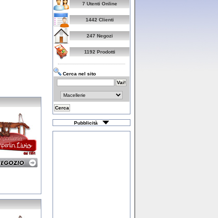
7 Utenti Online
1442 Clienti
247 Negozi
1192 Prodotti
Cerca nel sito
Pubblicità