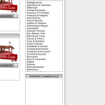
Abbigliamento
Agricoltura & Industria
Alimentari
Animali Domestici
Antenne TV & Radio
Antiquari & Artigiani
Articoli Etnici
Articoli Sportivi
Ateliers & Sartorie
Attrezzature Negozi
Automobili
Aziende Vinicole
Bar, Birrerie, Pub
Biancheria Casa
Caccia & Pesca
Casa & Giardino
Centri Culturali
Coltellerie & Arrotini
Complementi Arredo
Computer & Accessori
Cuccioli & Acquari
Decoratori
Dolci & Caramelle
Edilizia
Editoria
Elettrodomestici
Elettronica
Enoteche & Bevande
Enti e Associazioni
PARTNER COMMERCIALE
Erboristerie, fitoterap...
Estetica & Parrucchieri
Eventi & Spettacoli
Ferramenta
Fioristi & Vivaisti
Fonti Energetiche
Forniture Alberghiere
Fotografi
Giochi & Modellismo
Gioielli & Orafi
Hobby & Fai da te