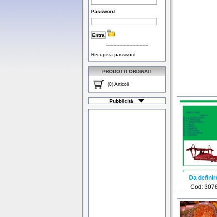
Password
-----------------------------
Recupera password
PRODOTTI ORDINATI
(0) Articoli
Pubblicità
Da definir
Cod: 307