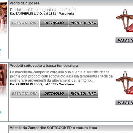
Pronti da cuocere
Prodotti rapidi per la gente che ha fretta!!...
Da: ZAMPERLIN LIVIO, dal 1991 - Macelleria
e
3
Prodotti sottovuoto a bassa temperatura
La macelleria Zamperlin offre alla sua clientela squisite ricette
pronte con prodotti cotti sottovuoto a bassa temperatura facili da
rigenerare provenienti da allevamenti del territorio....
Da: ZAMPERLIN LIVIO, dal 1991 - Macelleria
e
2
Macelleria Zamperlin: SOFTCOOKER o cottura lenta