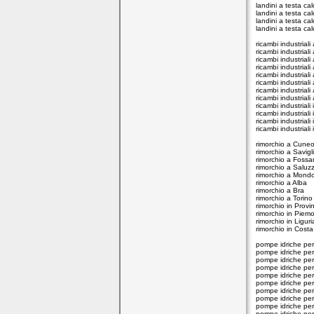
landini a testa ca
landini a testa ca
landini a testa cal
landini a testa ca
ricambi industrial
ricambi industriali
ricambi industrial
ricambi industrial
ricambi industrial
ricambi industriali
ricambi industriali
ricambi industriali
ricambi industriali
ricambi industrial
ricambi industriali 
ricambi industriali
rimorchio a Cune
rimorchio a Savigl
rimorchio a Foss
rimorchio a Saluz
rimorchio a Mond
rimorchio a Alba
rimorchio a Bra
rimorchio a Torino
rimorchio in Provi
rimorchio in Piem
rimorchio in Liguri
rimorchio in Costa
pompe idriche pe
pompe idriche per
pompe idriche pe
pompe idriche pe
pompe idriche pe
pompe idriche per
pompe idriche pe
pompe idriche per
pompe idriche per
pompe idriche pe