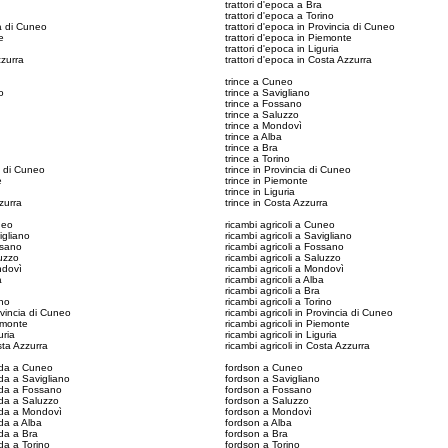
trattori d'epoca a Bra
trattori d'epoca a Torino
ia di Cuneo
trattori d'epoca in Provincia di Cuneo
e
trattori d'epoca in Piemonte
trattori d'epoca in Liguria
zzurra
trattori d'epoca in Costa Azzurra
trince a Cuneo
o
trince a Savigliano
trince a Fossano
trince a Saluzzo
trince a Mondovì
trince a Alba
trince a Bra
trince a Torino
ia di Cuneo
trince in Provincia di Cuneo
e
trince in Piemonte
trince in Liguria
zzurra
trince in Costa Azzurra
neo
ricambi agricoli a Cuneo
igliano
ricambi agricoli a Savigliano
ssano
ricambi agricoli a Fossano
luzzo
ricambi agricoli a Saluzzo
ndovì
ricambi agricoli a Mondovì
a
ricambi agricoli a Alba
ricambi agricoli a Bra
ino
ricambi agricoli a Torino
ovincia di Cuneo
ricambi agricoli in Provincia di Cuneo
iemonte
ricambi agricoli in Piemonte
uria
ricambi agricoli in Liguria
sta Azzurra
ricambi agricoli in Costa Azzurra
alda a Cuneo
fordson a Cuneo
lda a Savigliano
fordson a Savigliano
alda a Fossano
fordson a Fossano
lda a Saluzzo
fordson a Saluzzo
alda a Mondovì
fordson a Mondovì
lda a Alba
fordson a Alba
lda a Bra
fordson a Bra
lda a Torino
fordson a Torino