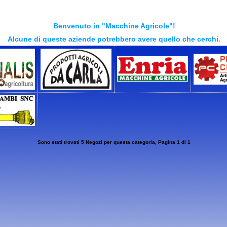
Benvenuto in "Macchine Agricole"!
Alcune di queste aziende potrebbero avere quello che cerchi.