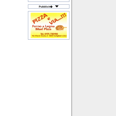
Macchine Agricole
Macellerie
Materiali Plastici
Pubblicit�
Merceria & Intimo
Mobili & Arredamento
Moda Bimbo
Moto & Scooter
Noleggio Auto
Noleggio Camper
Officine Meccaniche
Onoranze Funebri
Orologerie
Ortopedie & Sanitari
Ottica
Palestre & Piscine
Pastifici
Pavimenti & Ceramica
Prima Infanzia
Prodotti Agricoli
Profumerie
Pubblicità & Media
Ricambi Auto & Moto
Riscaldamento
Ristorazione & Caffè
Scuole di Ballo
Servizi a Domicilio
Sistemi di Sicurezza
Stock & Fallimenti
Studi Professionali
Tattoo & Piercing
Taxi & Noleggio
Telefonia / Cellulari
Tessuti & Tendaggi
Tipografia & Stampa
Trattamento Acque
Turismo & Viaggi
Veicoli Commerciali