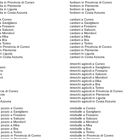
lda in Provincia di Cuneo
fordson in Provincia di Cuneo
lda in Piemonte
fordson in Piemonte
da in Liguria
fordson in Liguria
lda in Costa Azzurra
fordson in Costa Azzurra
i a Cuneo
cardani a Cuneo
 a Savigliano
cardani a Savigliano
i a Fossano
cardani a Fossano
i a Saluzzo
cardani a Saluzzo
i a Mondovì
cardani a Mondovì
 a Alba
cardani a Alba
 a Bra
cardani a Bra
 a Torino
cardani a Torino
 in Provincia di Cuneo
cardani in Provincia di Cuneo
i in Piemonte
cardani in Piemonte
in Liguria
cardani in Liguria
 in Costa Azzurra
cardani in Costa Azzurra
o
rimorchi agricoli a Cuneo
iano
rimorchi agricoli a Savigliano
ano
rimorchi agricoli a Fossano
zo
rimorchi agricoli a Saluzzo
ovì
rimorchi agricoli a Mondovì
rimorchi agricoli a Alba
rimorchi agricoli a Bra
rimorchi agricoli a Torino
ncia di Cuneo
rimorchi agricoli in Provincia di Cuneo
onte
rimorchi agricoli in Piemonte
a
rimorchi agricoli in Liguria
 Azzurra
rimorchi agricoli in Costa Azzurra
r pozzo a Cuneo
rotoballe a Cuneo
 pozzo a Savigliano
rotoballe a Savigliano
r pozzo a Fossano
rotoballe a Fossano
r pozzo a Saluzzo
rotoballe a Saluzzo
r pozzo a Mondovì
rotoballe a Mondovì
 pozzo a Alba
rotoballe a Alba
r pozzo a Bra
rotoballe a Bra
 pozzo a Torino
rotoballe a Torino
 pozzo in Provincia di Cuneo
rotoballe in Provincia di Cuneo
r pozzo in Piemonte
rotoballe in Piemonte