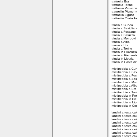
trattori a Bra
trattori a Torino
trattori in Provinc
trattori in Piemont
trattori in Liguria
trattori in Costa A
trincia a Cuneo
trincia a Saviglian
trincia a Fossano
trincia a Saluzzo
trincia a Mondovì
trincia a Alba
trincia a Bra
trincia a Torino
trincia in Provinc
trincia in Piemont
trincia in Liguria
trincia in Costa A
mietitrebbia a Cu
mietitrebbia a Sav
mietitrebbia a Fo
mietitrebbia a Sa
mietitrebbia a Mo
mietitrebbia a Alb
mietitrebbia a Bra
mietitrebbia a Tor
mietitrebbia in Pr
mietitrebbia in P
mietitrebbia in Lig
mietitrebbia in Co
landini a testa c
landini a testa ca
landini a testa c
landini a testa ca
landini a testa c
landini a testa ca
landini a testa ca
landini a testa ca