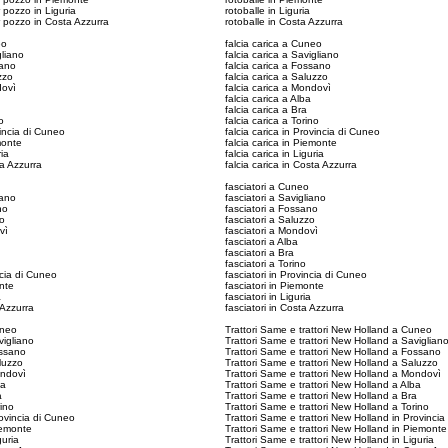
 pozzo in Liguria
rotoballe in Liguria
 pozzo in Costa Azzurra
rotoballe in Costa Azzurra
eo
falcia carica a Cuneo
gliano
falcia carica a Savigliano
sano
falcia carica a Fossano
zzo
falcia carica a Saluzzo
dovì
falcia carica a Mondovì
falcia carica a Alba
falcia carica a Bra
o
falcia carica a Torino
vincia di Cuneo
falcia carica in Provincia di Cuneo
emonte
falcia carica in Piemonte
ria
falcia carica in Liguria
ta Azzurra
falcia carica in Costa Azzurra
fasciatori a Cuneo
iano
fasciatori a Savigliano
no
fasciatori a Fossano
zo
fasciatori a Saluzzo
vì
fasciatori a Mondovì
fasciatori a Alba
fasciatori a Bra
fasciatori a Torino
incia di Cuneo
fasciatori in Provincia di Cuneo
onte
fasciatori in Piemonte
a
fasciatori in Liguria
a Azzurra
fasciatori in Costa Azzurra
uneo
Trattori Same e trattori New Holland a Cuneo
vigliano
Trattori Same e trattori New Holland a Saviglian
ossano
Trattori Same e trattori New Holland a Fossano
aluzzo
Trattori Same e trattori New Holland a Saluzzo
ondovì
Trattori Same e trattori New Holland a Mondovì
ba
Trattori Same e trattori New Holland a Alba
a
Trattori Same e trattori New Holland a Bra
rino
Trattori Same e trattori New Holland a Torino
Provincia di Cuneo
Trattori Same e trattori New Holland in Provinci
Piemonte
Trattori Same e trattori New Holland in Piemonte
guria
Trattori Same e trattori New Holland in Liguria