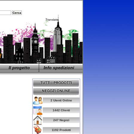
Translate
Il progetto
Info spedizioni
2 Utenti Online
1442 Clienti
247 Negozi
1192 Prodotti