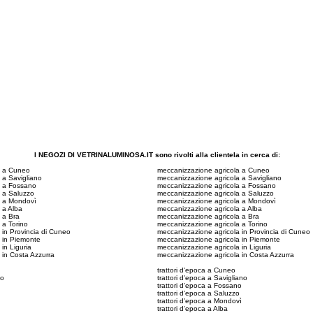
I NEGOZI DI VETRINALUMINOSA.IT sono rivolti alla clientela in cerca di:
e a Cuneo
meccanizzazione agricola a Cuneo
 a Savigliano
meccanizzazione agricola a Savigliano
e a Fossano
meccanizzazione agricola a Fossano
e a Saluzzo
meccanizzazione agricola a Saluzzo
e a Mondovì
meccanizzazione agricola a Mondovì
 a Alba
meccanizzazione agricola a Alba
 a Bra
meccanizzazione agricola a Bra
 a Torino
meccanizzazione agricola a Torino
 in Provincia di Cuneo
meccanizzazione agricola in Provincia di Cuneo
 in Piemonte
meccanizzazione agricola in Piemonte
in Liguria
meccanizzazione agricola in Liguria
 in Costa Azzurra
meccanizzazione agricola in Costa Azzurra
trattori d'epoca a Cuneo
no
trattori d'epoca a Savigliano
trattori d'epoca a Fossano
trattori d'epoca a Saluzzo
trattori d'epoca a Mondovì
trattori d'epoca a Alba