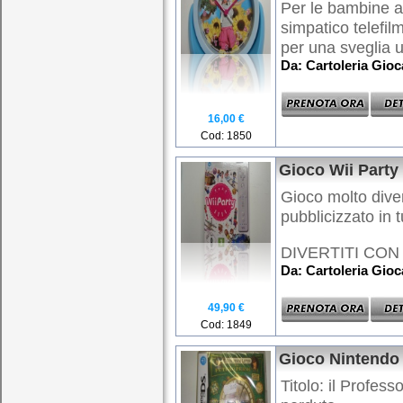
Per le bambine a
simpatico telefil
per una sveglia 
Da: Cartoleria Gio
16,00 €
Cod: 1850
Gioco Wii Party
Gioco molto div
pubblicizzato in tu
DIVERTITI CON W
Da: Cartoleria Gio
49,90 €
Cod: 1849
Gioco Nintendo
Titolo: il Profess