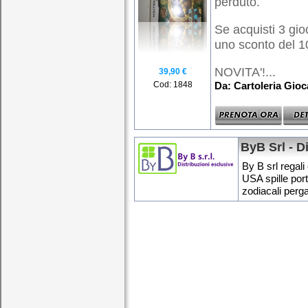
perduto.
Se acquisti 3 gioc
uno sconto del 
NOVITA'!...
39,90 €
Cod: 1848
Da: Cartoleria Gio
ByB Srl - D
By B srl regali 
USA spille por
zodiacali perg