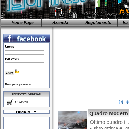
Home Page
Azienda
Regolamento
Ins
Utente
Password
-----------------------------
Recupera password
PRODOTTI ORDINATI
(0) Articoli
Pubblicità
Quadro Modern
Ottimo quadro ill
visivo ottimale, 