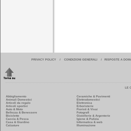
PRIVACY POLICY
/
CONDIZIONI GENERALI
/
RISPOSTE A DOM
LE 
Abbigliamento
Ceramiche & Pavimenti
Animali Domestici
Elettrodomestici
Articoli da regalo
Elettronica
Articoli sportivi
Erboristerie
Auto & Moto
Fioristi & Vivai
Bellezza & Benessere
Fotografi
Biciclette
Gioiellerie & Argenterie
Caccia & Pesca
Igiene & Pulizia
Casa & Giardino
Informatica & web
Calzature
Illuminazione